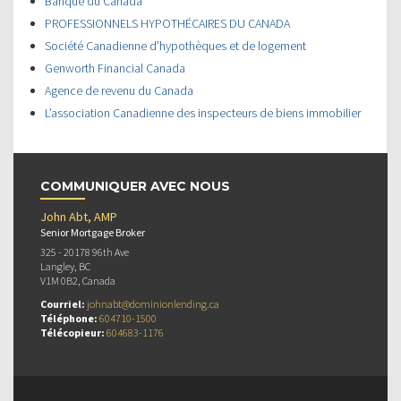
Banque du Canada
PROFESSIONNELS HYPOTHÉCAIRES DU CANADA
Société Canadienne d’hypothèques et de logement
Genworth Financial Canada
Agence de revenu du Canada
L’association Canadienne des inspecteurs de biens immobilier
COMMUNIQUER AVEC NOUS
John Abt, AMP
Senior Mortgage Broker
325 - 20178 96th Ave
Langley, BC
V1M 0B2, Canada
Courriel:
johnabt@dominionlending.ca
Téléphone:
604710-1500
Télécopieur:
604683-1176