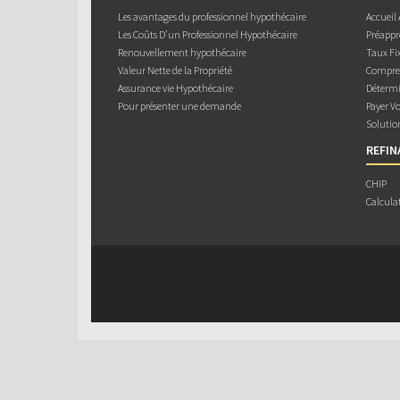
Les avantages du professionnel hypothécaire
Accueil
Les Coûts D’un Professionnel Hypothécaire
Préappr
Renouvellement hypothécaire
Taux Fix
Valeur Nette de la Propriété
Compren
Assurance vie Hypothécaire
Détermi
Pour présenter une demande
Payer V
Solutio
REFI
CHIP
Calcula