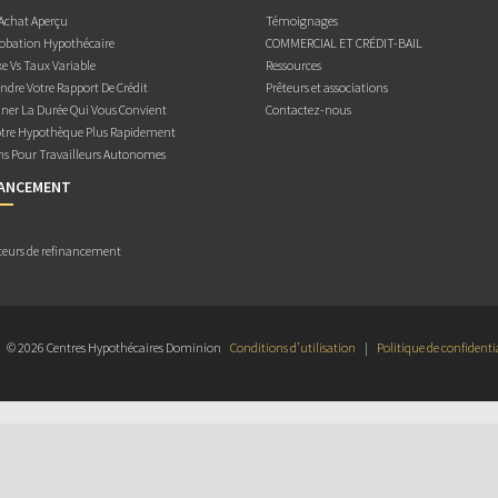
 Achat Aperçu
Témoignages
obation Hypothécaire
COMMERCIAL ET CRÉDIT-BAIL
e Vs Taux Variable
Ressources
dre Votre Rapport De Crédit
Prêteurs et associations
ner La Durée Qui Vous Convient
Contactez-nous
otre Hypothèque Plus Rapidement
ns Pour Travailleurs Autonomes
NANCEMENT
teurs de refinancement
© 2026 Centres Hypothécaires Dominion
Conditions d’utilisation
|
Politique de confidenti