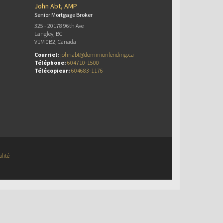
John Abt, AMP
Senior Mortgage Broker
325 - 20178 96th Ave
Langley, BC
V1M 0B2, Canada
Courriel:
johnabt@dominionlending.ca
Téléphone:
604710-1500
Télécopieur:
604683-1176
alité